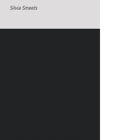
Silvia Smeets
Bezoek onze showroom
Dorpstraat 40A
6227 BN Maastricht-Heer
Nederland
Openingstijden
Di t/m vrij 10:00 tot 17:00 uur
Za 10:00 tot 16:00 uur
Zo en ma gesloten
Koken in onze showroom
Informeer bij ons naar de mogelijkheden.