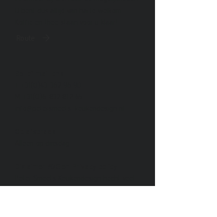
U bent dus altijd van harte welkom.
Koffie en thee staan voor u klaar!
Route
Bel of mail ons
T
+31(0)43-362 96 90
M
+31(0)6-832 812 65
info@petersmeets-keukendesign.nl
Op afspraak
Alleen op dinsdag.
Dislaimer AVG en Privacy policy
Peter Smeets Keukendesign hecht veel
waarde aan de bescherming van uw
persoonsgegevens. In deze Privacy
policy willen we heldere en transparante