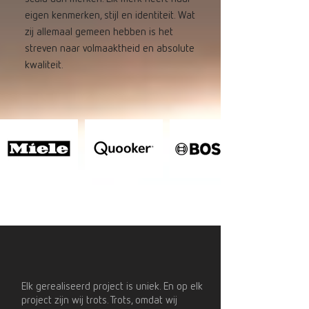
eigen kenmerken, stijl en identiteit. Wat
zij allemaal gemeen hebben is het
streven naar volmaaktheid en absolute
kwaliteit.
Elk gerealiseerd project is uniek. En op elk
project zijn wij trots. Trots, omdat wij