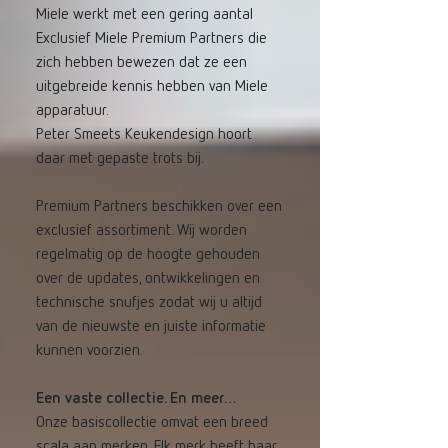
Miele werkt met een gering aantal
Exclusief Miele Premium Partners die
zich hebben bewezen dat ze een
uitgebreide kennis hebben van Miele
apparatuur.
Peter Smeets Keukendesign hoort
daar met gepaste trots bij.
Premium Partners beschikken over een
exclusief assortiment. Wij worden
regelmatig op de hoogte gehouden
over de updates, ontwikkelingen en
technische snufjes zodat wij u altijd
van de nieuwste en juiste informatie
kunnen voorzien.
Een vaste collectie. En meer…
Onze basiscollectie omvat een breed
scala aan merken. Elk merk heeft haar